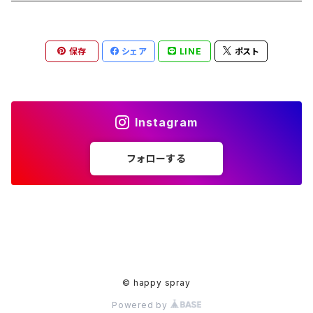
ペンダント
ラメ加工
アンブレラマーカー
保存
シェア
LINE
ポスト
アクセサリー
印鑑ケース
メガネストラップ
イヤリング
アクセサリー
Instagram
ピアス
イヤリング
フォローする
ピアス
© happy spray
Powered by