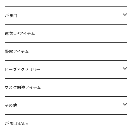
ストラップ
がま口
チャーム
ちびがま
運氣UPアイテム
バッグチャーム
カードケース
畳縁アイテム
カーアクセサリー
コインケース
ビーズアクセサリー
ミニサンキャッチャー
長財布
チャーム
マスク関連アイテム
窓用サンキャッチャー
ペンケース
ストラップ
その他
ブックマーカー
通帳ケース
ペンダント
アジャスター
がま口SALE