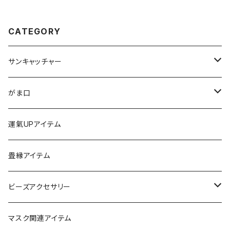
CATEGORY
サンキャッチャー
ストラップ
がま口
チャーム
ちびがま
運氣UPアイテム
バッグチャーム
カードケース
畳縁アイテム
カーアクセサリー
コインケース
ビーズアクセサリー
ミニサンキャッチャー
長財布
チャーム
マスク関連アイテム