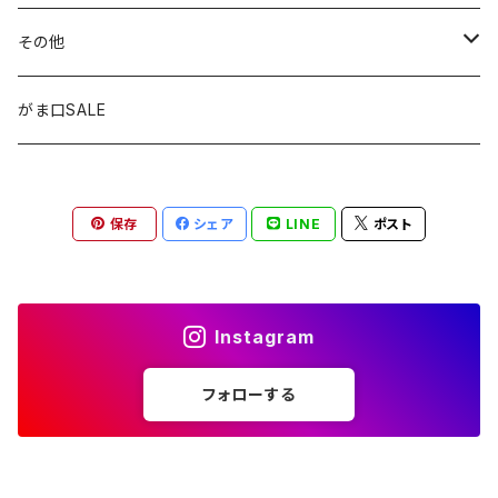
窓用サンキャッチャー
ペンケース
ストラップ
その他
ブックマーカー
通帳ケース
ペンダント
アジャスター
がま口SALE
ペンダント
ラメ加工
アンブレラマーカー
保存
シェア
LINE
ポスト
アクセサリー
印鑑ケース
メガネストラップ
イヤリング
アクセサリー
Instagram
ピアス
イヤリング
フォローする
ピアス