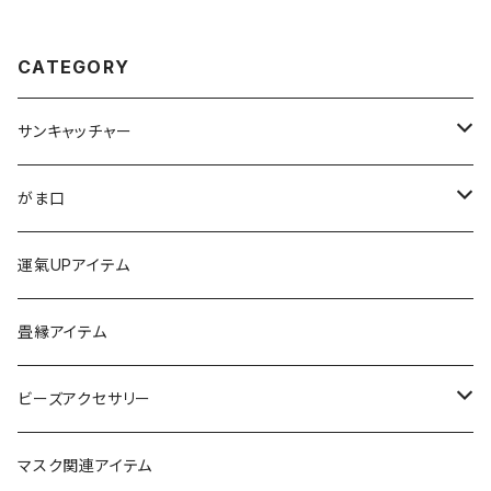
CATEGORY
サンキャッチャー
ストラップ
がま口
チャーム
ちびがま
運氣UPアイテム
バッグチャーム
カードケース
畳縁アイテム
カーアクセサリー
コインケース
ビーズアクセサリー
ミニサンキャッチャー
長財布
チャーム
マスク関連アイテム