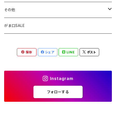
窓用サンキャッチャー
ペンケース
ストラップ
その他
ブックマーカー
通帳ケース
ペンダント
アジャスター
がま口SALE
ペンダント
ラメ加工
アンブレラマーカー
保存
シェア
LINE
ポスト
アクセサリー
印鑑ケース
メガネストラップ
イヤリング
アクセサリー
Instagram
ピアス
イヤリング
フォローする
ピアス