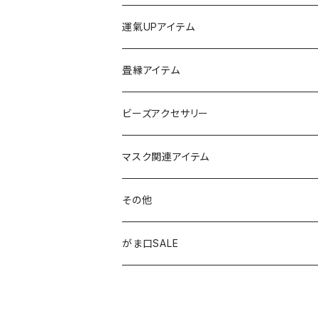
チャーム
ちびがま
運氣UPアイテム
バッグチャーム
カードケース
畳縁アイテム
カーアクセサリー
コインケース
ビーズアクセサリー
ミニサンキャッチャー
長財布
チャーム
マスク関連アイテム
窓用サンキャッチャー
ペンケース
ストラップ
その他
ブックマーカー
通帳ケース
ペンダント
アジャスター
がま口SALE
ペンダント
ラメ加工
アンブレラマーカー