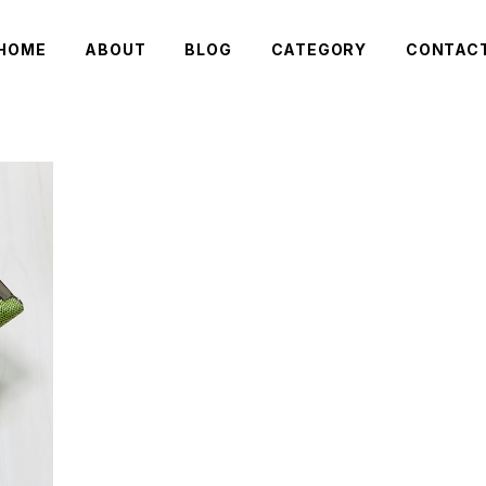
HOME
ABOUT
BLOG
CATEGORY
CONTAC
縁】花