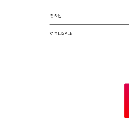
窓用サンキャッチャー
ペンケース
ストラップ
その他
ブックマーカー
通帳ケース
ペンダント
アジャスター
がま口SALE
ペンダント
ラメ加工
アンブレラマーカー
アクセサリー
印鑑ケース
メガネストラップ
イヤリング
アクセサリー
ピアス
イヤリング
ピアス