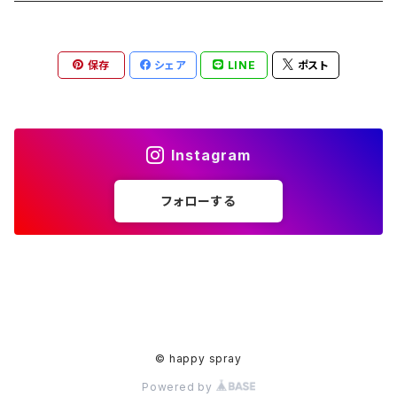
ペンダント
ラメ加工
アンブレラマーカー
保存
シェア
LINE
ポスト
アクセサリー
印鑑ケース
メガネストラップ
イヤリング
アクセサリー
Instagram
ピアス
イヤリング
フォローする
ピアス
© happy spray
Powered by