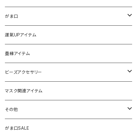
ストラップ
がま口
チャーム
ちびがま
運氣UPアイテム
バッグチャーム
カードケース
畳縁アイテム
カーアクセサリー
コインケース
ビーズアクセサリー
ミニサンキャッチャー
長財布
チャーム
マスク関連アイテム
窓用サンキャッチャー
ペンケース
ストラップ
その他
ブックマーカー
通帳ケース
ペンダント
アジャスター
がま口SALE