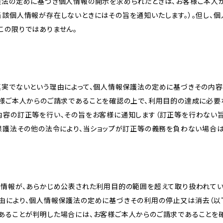
護法の定めに基づき個人情報の開示を求められたときは、お客様ご本人
当該個人情報が存在しないときにはその旨を通知いたします。）。但し、
この限りではありません。
真実でないという理由によって、個人情報保護法の定めに基づきその内容
客様ご本人からのご請求であることを確認の上で、利用目的の達成に必要
内容の訂正等を行い、その旨をお客様に通知します（訂正等を行わない
報保護法その他の法令により、当ショップが訂正等の義務を負わない場合は
人情報が、あらかじめ公表された利用目的の範囲を超えて取り扱われて
由により、個人情報保護法の定めに基づきその利用の停止又は消去（以下
あることが判明した場合には、お客様ご本人からのご請求であることを