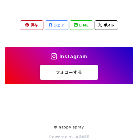
ペンダント
ラメ加工
アンブレラマーカー
保存
シェア
LINE
ポスト
アクセサリー
印鑑ケース
メガネストラップ
イヤリング
アクセサリー
Instagram
ピアス
イヤリング
フォローする
ピアス
© happy spray
Powered by