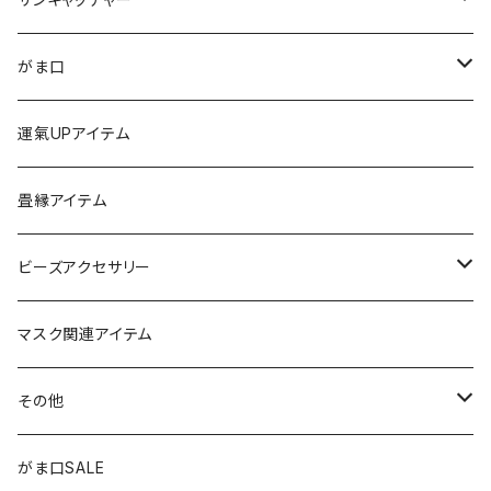
ストラップ
がま口
チャーム
ちびがま
運氣UPアイテム
バッグチャーム
カードケース
畳縁アイテム
カーアクセサリー
コインケース
ビーズアクセサリー
ミニサンキャッチャー
長財布
チャーム
マスク関連アイテム
窓用サンキャッチャー
ペンケース
ストラップ
その他
ブックマーカー
通帳ケース
ペンダント
アジャスター
がま口SALE