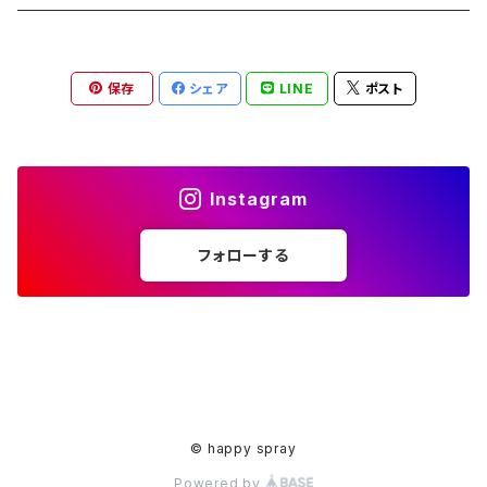
ペンダント
ラメ加工
アンブレラマーカー
保存
シェア
LINE
ポスト
アクセサリー
印鑑ケース
メガネストラップ
イヤリング
アクセサリー
Instagram
ピアス
イヤリング
フォローする
ピアス
© happy spray
Powered by