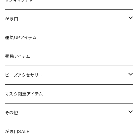
ストラップ
がま口
チャーム
ちびがま
運氣UPアイテム
バッグチャーム
カードケース
畳縁アイテム
カーアクセサリー
コインケース
ビーズアクセサリー
ミニサンキャッチャー
長財布
チャーム
マスク関連アイテム
窓用サンキャッチャー
ペンケース
ストラップ
その他
ブックマーカー
通帳ケース
ペンダント
アジャスター
がま口SALE