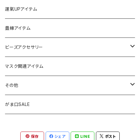
チャーム
ちびがま
運氣UPアイテム
バッグチャーム
カードケース
畳縁アイテム
カーアクセサリー
コインケース
ビーズアクセサリー
ミニサンキャッチャー
長財布
チャーム
マスク関連アイテム
窓用サンキャッチャー
ペンケース
ストラップ
その他
ブックマーカー
通帳ケース
ペンダント
アジャスター
がま口SALE
ペンダント
ラメ加工
アンブレラマーカー
保存
シェア
LINE
ポスト