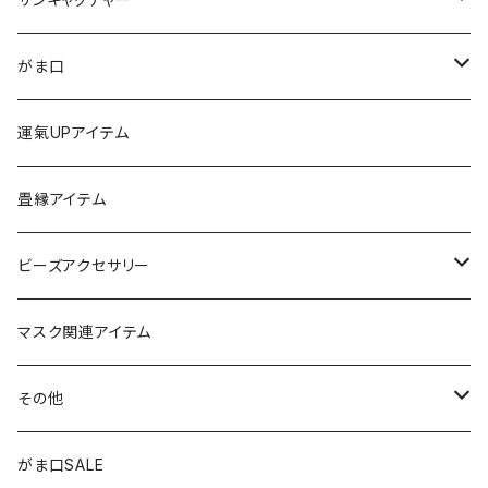
ストラップ
がま口
チャーム
ちびがま
運氣UPアイテム
バッグチャーム
カードケース
畳縁アイテム
カーアクセサリー
コインケース
ビーズアクセサリー
ミニサンキャッチャー
長財布
チャーム
マスク関連アイテム
窓用サンキャッチャー
ペンケース
ストラップ
その他
ブックマーカー
通帳ケース
ペンダント
アジャスター
がま口SALE