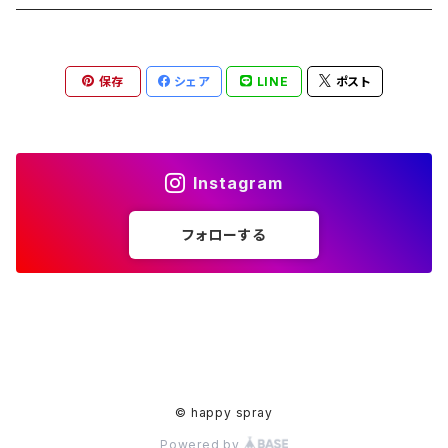
ペンダント
ラメ加工
アンブレラマーカー
保存
シェア
LINE
ポスト
アクセサリー
印鑑ケース
メガネストラップ
イヤリング
アクセサリー
Instagram
ピアス
イヤリング
フォローする
ピアス
© happy spray
Powered by