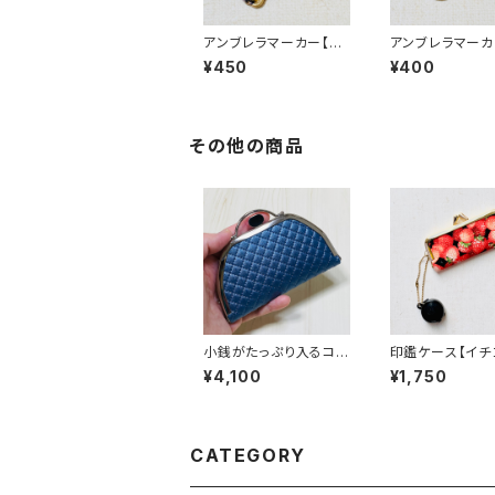
アンブレラマーカー【花
アンブレラマーカ
柄猫】
ンダ】
¥450
¥400
その他の商品
小銭がたっぷり入るコイ
印鑑ケース【イチ
ンケース／【合皮】紺
¥4,100
¥1,750
CATEGORY