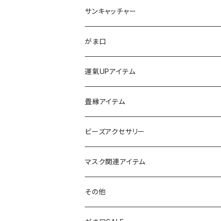
サンキャッチャー
ストラップ
がま口
チャーム
ちびがま
運氣UPアイテム
バッグチャーム
カードケース
畳縁アイテム
カーアクセサリー
コインケース
ビーズアクセサリー
ミニサンキャッチャー
長財布
チャーム
マスク関連アイテム
窓用サンキャッチャー
ペンケース
ストラップ
その他