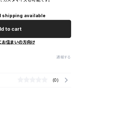
l shipping available
d to cart
にお住まいの方向け
通報する
(0)