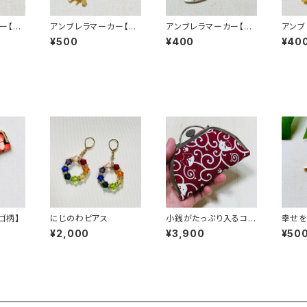
ー【パ
アンブレラマーカー【ホ
アンブレラマーカー【ハ
アンブ
ヌ】
ート】
【桜】
¥500
¥400
¥40
ゴ柄】
にじのわピアス
小銭がたっぷり入るコイ
幸せを
ンケース／唐草猫柄・赤
ヌ】の
¥2,000
¥3,900
¥50