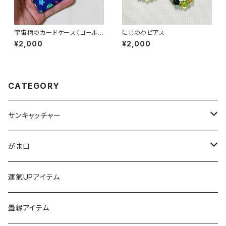
宇宙柄のカードケース〈ゴール
にじのわピアス
ド〉
¥2,000
¥2,000
CATEGORY
サンキャッチャー
ストラップ
がま口
チャーム
ちびがま
運氣UPアイテム
バッグチャーム
カードケース
畳縁アイテム