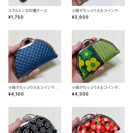
スケルトンな印鑑ケース
小銭がたっぷり入るコインケー
ス／花柄
¥1,750
¥3,900
小銭がたっぷり入るコインケー
小銭がたっぷり入るコインケー
ス／【合皮】紺
ス／【畳縁】花柄・グリーン系
¥4,100
¥4,300