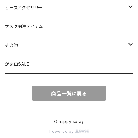
カーアクセサリー
コインケース
ビーズアクセサリー
ミニサンキャッチャー
長財布
チャーム
マスク関連アイテム
窓用サンキャッチャー
ペンケース
ストラップ
その他
ブックマーカー
通帳ケース
ペンダント
アジャスター
がま口SALE
ペンダント
ラメ加工
アンブレラマーカー
商品一覧に戻る
アクセサリー
印鑑ケース
メガネストラップ
イヤリング
アクセサリー
© happy spray
Powered by
ピアス
イヤリング