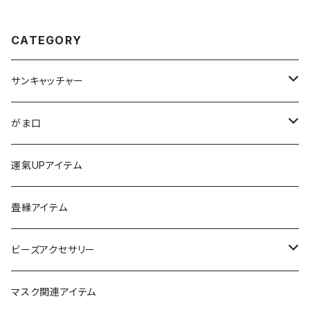
CATEGORY
サンキャッチャー
ストラップ
がま口
チャーム
ちびがま
運氣UPアイテム
バッグチャーム
カードケース
畳縁アイテム
カーアクセサリー
コインケース
ビーズアクセサリー
ミニサンキャッチャー
長財布
チャーム
マスク関連アイテム