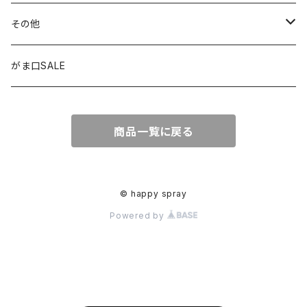
窓用サンキャッチャー
ペンケース
ストラップ
その他
ブックマーカー
通帳ケース
ペンダント
アジャスター
がま口SALE
ペンダント
ラメ加工
アンブレラマーカー
商品一覧に戻る
アクセサリー
印鑑ケース
メガネストラップ
イヤリング
アクセサリー
© happy spray
Powered by
ピアス
イヤリング
ピアス