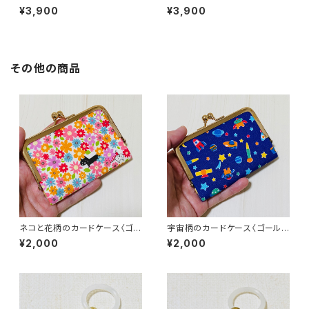
ス／ハイビスカス柄
ス／唐草猫柄・赤
¥3,900
¥3,900
その他の商品
ネコと花柄のカードケース〈ゴー
宇宙柄のカードケース〈ゴール
ルド〉
ド〉
¥2,000
¥2,000