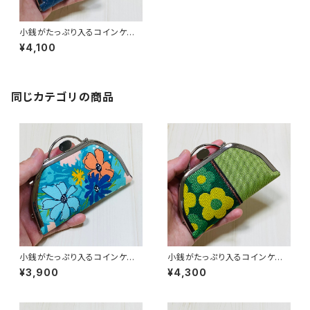
小銭がたっぷり入るコインケー
ス／【合皮】紺
¥4,100
同じカテゴリの商品
小銭がたっぷり入るコインケー
小銭がたっぷり入るコインケー
ス／花柄
ス／【畳縁】花柄・グリーン系
¥3,900
¥4,300