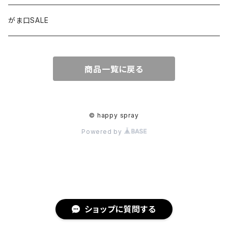
ブックマーカー
通帳ケース
ペンダント
アジャスター
がま口SALE
ペンダント
ラメ加工
アンブレラマーカー
商品一覧に戻る
アクセサリー
印鑑ケース
メガネストラップ
イヤリング
アクセサリー
© happy spray
Powered by
ピアス
イヤリング
ピアス
ショップに質問する