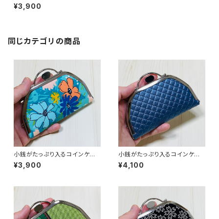
ス／ハイビスカス柄
¥3,900
同じカテゴリの商品
小銭がたっぷり入るコインケー
小銭がたっぷり入るコインケー
ス／花柄
ス／【合皮】紺
¥3,900
¥4,100