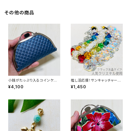
その他の商品
小銭がたっぷり入るコインケー
推し活応援！サンキャッチャーカ
ス／【合皮】紺
ラーチャーム〈S〉クラック水晶タ
¥4,100
¥1,450
イプ【単品】