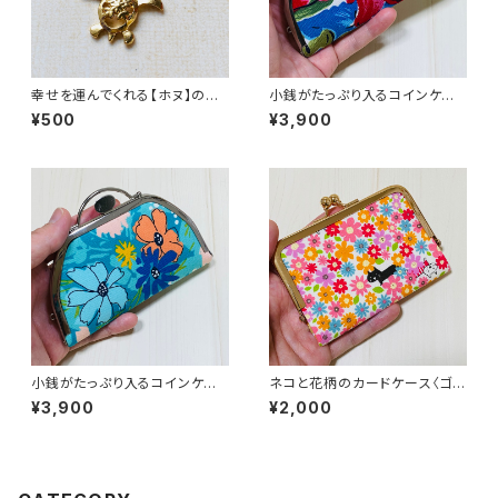
幸せを運んでくれる【ホヌ】のマ
小銭がたっぷり入るコインケー
スクチャーム
ス／ハイビスカス柄
¥500
¥3,900
小銭がたっぷり入るコインケー
ネコと花柄のカードケース〈ゴー
ス／花柄
ルド〉
¥3,900
¥2,000