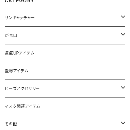
CATEGORY
サンキャッチャー
ストラップ
がま口
チャーム
ちびがま
運氣UPアイテム
バッグチャーム
カードケース
畳縁アイテム
カーアクセサリー
コインケース
ビーズアクセサリー
ミニサンキャッチャー
長財布
チャーム
マスク関連アイテム
窓用サンキャッチャー
ペンケース
ストラップ
その他