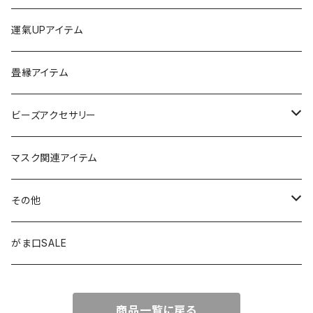
チャーム
ちびがま
運氣UPアイテム
バッグチャーム
カードケース
畳縁アイテム
カーアクセサリー
コインケース
ビーズアクセサリー
ミニサンキャッチャー
長財布
チャーム
マスク関連アイテム
窓用サンキャッチャー
ペンケース
ストラップ
その他
ブックマーカー
通帳ケース
ペンダント
アジャスター
がま口SALE
ペンダント
ラメ加工
アンブレラマーカー
商品一覧に戻る