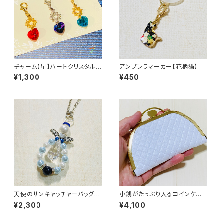
チャーム【星】ハートクリスタル
アンブレラマーカー【花柄猫】
(小)
¥1,300
¥450
天使のサンキャッチャーバッグチ
小銭がたっぷり入るコインケー
ャーム
ス／【合皮】白
¥2,300
¥4,100