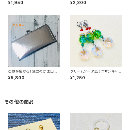
チャーム
ャーム
¥1,950
¥2,300
ご縁が広がる！薄型のがま口長
クリームソーダ風ミニサンキャッ
財布【合皮】〈シルバー〉
チャーチャーム
¥5,800
¥1,250
その他の商品