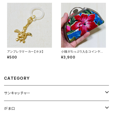
アンブレラマーカー【ホヌ】
小銭がたっぷり入るコインケー
ス／ハイビスカス柄
¥500
¥3,900
CATEGORY
サンキャッチャー
ストラップ
がま口