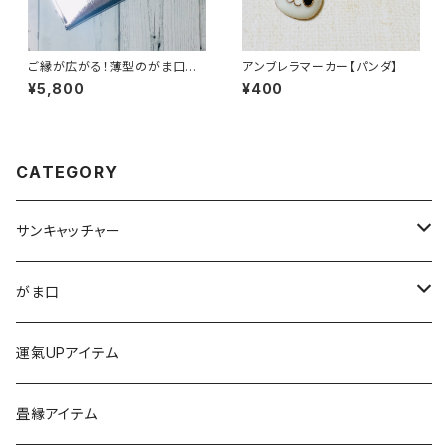
ご縁が広がる！薄型のがま口長
アンブレラマーカー【パンダ】
財布【合皮】〈シルバー〉
¥5,800
¥400
CATEGORY
サンキャッチャー
ストラップ
がま口
チャーム
ちびがま
運氣UPアイテム
バッグチャーム
カードケース
畳縁アイテム