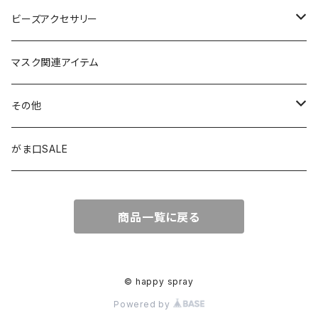
カーアクセサリー
コインケース
ビーズアクセサリー
ミニサンキャッチャー
長財布
チャーム
マスク関連アイテム
窓用サンキャッチャー
ペンケース
ストラップ
その他
ブックマーカー
通帳ケース
ペンダント
アジャスター
がま口SALE
ペンダント
ラメ加工
アンブレラマーカー
商品一覧に戻る
アクセサリー
印鑑ケース
メガネストラップ
イヤリング
アクセサリー
© happy spray
Powered by
ピアス