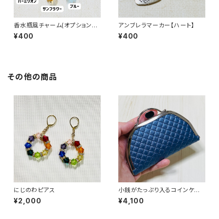
香水瓶風チャーム(オプションカ
アンブレラマーカー【ハート】
ラー)
¥400
¥400
その他の商品
にじのわピアス
小銭がたっぷり入るコインケー
ス／【合皮】紺
¥2,000
¥4,100