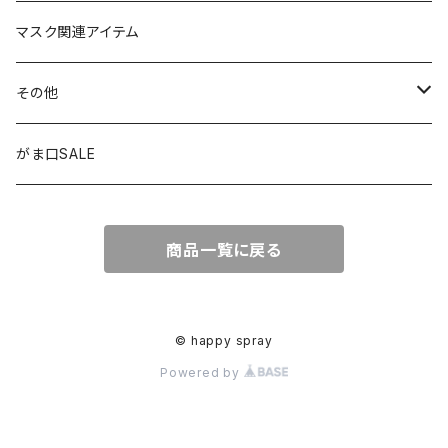
ミニサンキャッチャー
長財布
チャーム
マスク関連アイテム
窓用サンキャッチャー
ペンケース
ストラップ
その他
ブックマーカー
通帳ケース
ペンダント
アジャスター
がま口SALE
ペンダント
ラメ加工
アンブレラマーカー
商品一覧に戻る
アクセサリー
印鑑ケース
メガネストラップ
イヤリング
アクセサリー
© happy spray
Powered by
ピアス
イヤリング