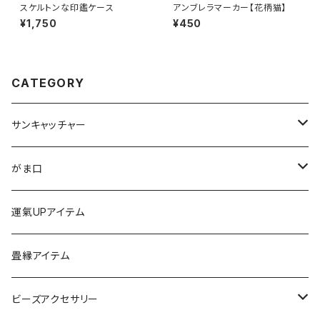
スケルトンな印鑑ケース
アンブレラマーカー【花柄猫】
¥1,750
¥450
CATEGORY
サンキャッチャー
ストラップ
がま口
チャーム
ちびがま
運氣UPアイテム
バッグチャーム
カードケース
畳縁アイテム
カーアクセサリー
コインケース
ビーズアクセサリー