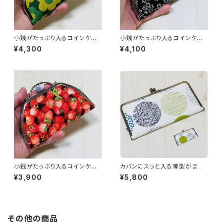
小銭がたっぷり入るコインケー
小銭がたっぷり入るコインケー
ス／【畳縁】花柄・グリーン系
ス／【印伝調】桜柄
¥4,300
¥4,100
小銭がたっぷり入るコインケー
カバンにスッと入る薄型がま口
ス／イチゴ柄
長財布／ボタニカル柄
¥3,900
¥5,800
その他の商品