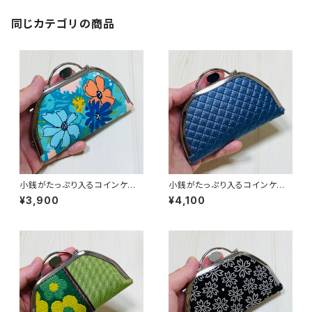
同じカテゴリの商品
小銭がたっぷり入るコインケー
小銭がたっぷり入るコインケー
ス／花柄
ス／【合皮】紺
¥3,900
¥4,100