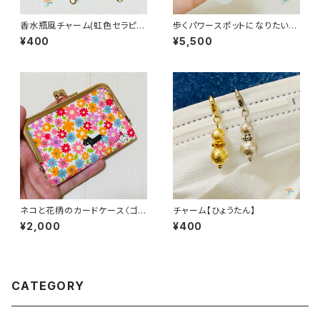
香水瓶風チャーム(虹色セラピー
歩くパワースポットになりたい人
カラー)
必見！プルメリア2wayイヤリン
¥400
¥5,500
グ
ネコと花柄のカードケース〈ゴー
チャーム【ひょうたん】
ルド〉
¥2,000
¥400
CATEGORY