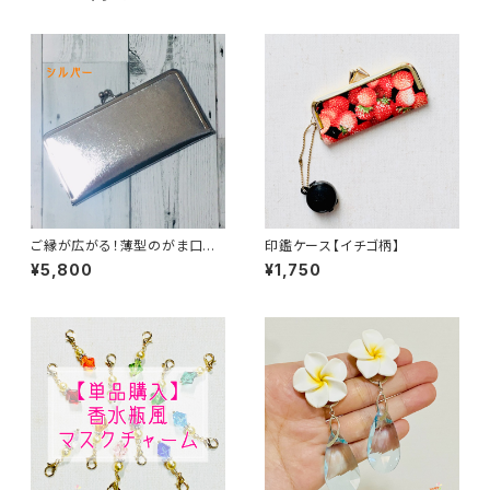
ご縁が広がる！薄型のがま口長
印鑑ケース【イチゴ柄】
財布【合皮】〈シルバー〉
¥5,800
¥1,750