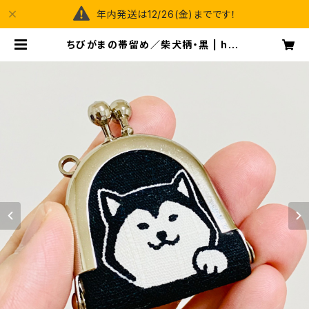
年内発送は12/26(金)までです！
ちびがまの帯留め／柴犬柄・黒 | hap
py spray