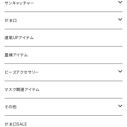
サンキャッチャー
ストラップ
がま口
チャーム
ちびがま
運氣UPアイテム
バッグチャーム
カードケース
畳縁アイテム
カーアクセサリー
コインケース
ビーズアクセサリー
ミニサンキャッチャー
長財布
チャーム
マスク関連アイテム
窓用サンキャッチャー
ペンケース
ストラップ
その他
ブックマーカー
通帳ケース
ペンダント
アジャスター
がま口SALE