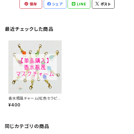
保存
シェア
LINE
ポスト
最近チェックした商品
香水瓶風チャーム(虹色セラピー
カラー)
¥400
同じカテゴリの商品