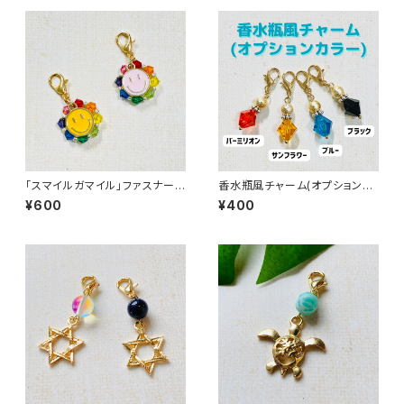
「スマイルガマイル」ファスナーチ
香水瓶風チャーム(オプションカ
ャーム
ラー)
¥600
¥400