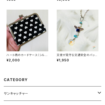
ハート柄のカードケース〈シルバ
天使が見守る交通安全のバッグ
ー〉
チャーム
¥2,000
¥1,950
CATEGORY
サンキャッチャー