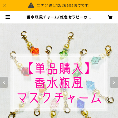
年内発送は12/26(金)までです！
香水瓶風チャーム(虹色セラピーカラ
ー) | happy spray