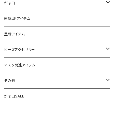
ストラップ
がま口
チャーム
ちびがま
運氣UPアイテム
バッグチャーム
カードケース
畳縁アイテム
カーアクセサリー
コインケース
ビーズアクセサリー
ミニサンキャッチャー
長財布
チャーム
マスク関連アイテム
窓用サンキャッチャー
ペンケース
ストラップ
その他
ブックマーカー
通帳ケース
ペンダント
アジャスター
がま口SALE
ペンダント
ラメ加工
アンブレラマーカー