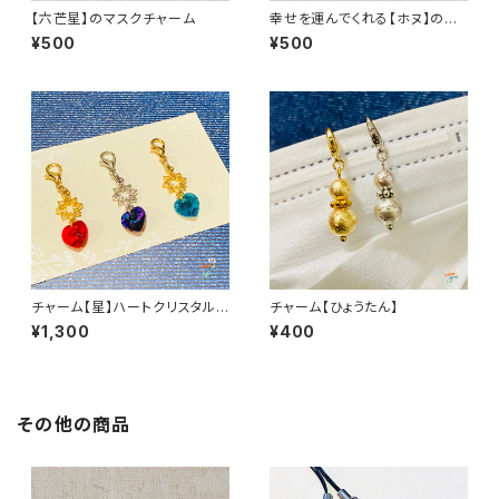
【六芒星】のマスクチャーム
幸せを運んでくれる【ホヌ】のマ
スクチャーム
¥500
¥500
チャーム【星】ハートクリスタル
チャーム【ひょうたん】
(小)
¥1,300
¥400
その他の商品