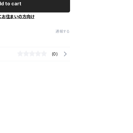
d to cart
にお住まいの方向け
通報する
(0)