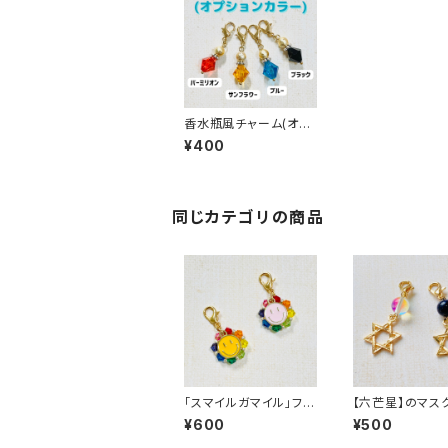
香水瓶風チャーム(オプ
ションカラー)
¥400
同じカテゴリの商品
「スマイルガマイル」ファ
【六芒星】のマス
スナーチャーム
ーム
¥600
¥500