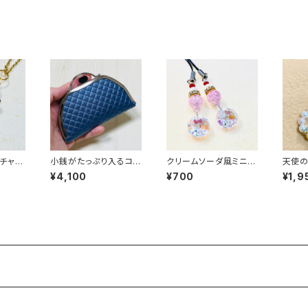
チャー
小銭がたっぷり入るコイ
クリームソーダ風ミニサ
天使の
ンケース／【合皮】紺
ンキャッチャーストラッ
チャー
¥4,100
¥700
¥1,9
プ