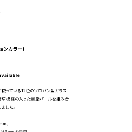
T
ョンカラー)
available
︎に使っている12色のソロバン型ガラス
唐草模様の入った樹脂パールを組み合
しました。
mm、
は6mmを使用。