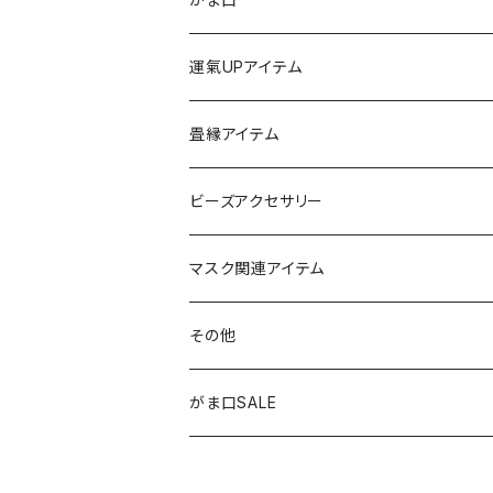
チャーム
ちびがま
運氣UPアイテム
バッグチャーム
カードケース
畳縁アイテム
カーアクセサリー
コインケース
ビーズアクセサリー
ミニサンキャッチャー
長財布
チャーム
マスク関連アイテム
窓用サンキャッチャー
ペンケース
ストラップ
その他
ブックマーカー
通帳ケース
ペンダント
アジャスター
がま口SALE
ペンダント
ラメ加工
アンブレラマーカー